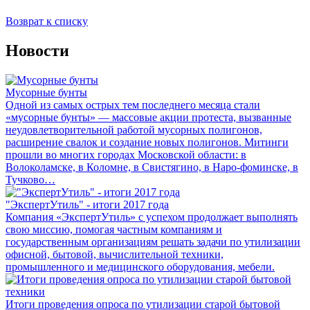
Возврат к списку
Новости
Мусорные бунты
Одной из самых острых тем последнего месяца стали
«мусорные бунты» — массовые акции протеста, вызванные
неудовлетворительной работой мусорных полигонов,
расширение свалок и создание новых полигонов. Митинги
прошли во многих городах Московской области: в
Волоколамске, в Коломне, в Свистягино, в Наро-фоминске, в
Тучково…
"ЭкспертУтиль" - итоги 2017 года
Компания «ЭкспертУтиль» с успехом продолжает выполнять
свою миссию, помогая частным компаниям и
государственным организациям решать задачи по утилизации
офисной, бытовой, вычислительной техники,
промышленного и медицинского оборудования, мебели.
Итоги проведения опроса по утилизации старой бытовой