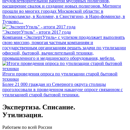
неудовлетворительной работой мусорных полигонов,
расширение свалок и создание новых полигонов. Митинги
прошли во многих городах Московской области: в
Волоколамске, в Коломне, в Свистягино, в Наро-фоминске, в
Тучково…
"ЭкспертУтиль" - итоги 2017 года
Компания «ЭкспертУтиль» с успехом продолжает выполнять
свою миссию, помогая частным компаниям и
государственным организациям решать задачи по утилизации
офисной, бытовой, вычислительной техники,
промышленного и медицинского оборудования, мебели.
Итоги проведения опроса по утилизации старой бытовой
техники
Более 21 000 граждан из Северного округа столицы
проголосовали в проведенном накануне опросе связанном с
утилизацией старой бытовой техники.
Экспертиза. Списание.
Утилизация.
Работаем по всей России