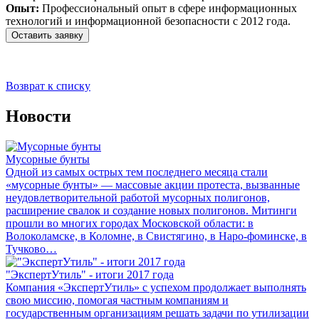
Опыт:
Профессиональный опыт в сфере информационных
технологий и информационной безопасности с 2012 года.
Оставить заявку
Возврат к списку
Новости
Мусорные бунты
Одной из самых острых тем последнего месяца стали
«мусорные бунты» — массовые акции протеста, вызванные
неудовлетворительной работой мусорных полигонов,
расширение свалок и создание новых полигонов. Митинги
прошли во многих городах Московской области: в
Волоколамске, в Коломне, в Свистягино, в Наро-фоминске, в
Тучково…
"ЭкспертУтиль" - итоги 2017 года
Компания «ЭкспертУтиль» с успехом продолжает выполнять
свою миссию, помогая частным компаниям и
государственным организациям решать задачи по утилизации