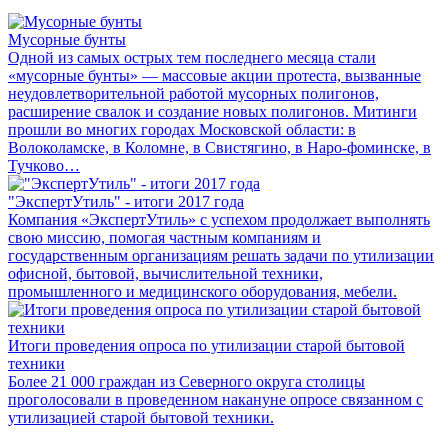
Мусорные бунты
Одной из самых острых тем последнего месяца стали
«мусорные бунты» — массовые акции протеста, вызванные
неудовлетворительной работой мусорных полигонов,
расширение свалок и создание новых полигонов. Митинги
прошли во многих городах Московской области: в
Волоколамске, в Коломне, в Свистягино, в Наро-фоминске, в
Тучково…
"ЭкспертУтиль" - итоги 2017 года
Компания «ЭкспертУтиль» с успехом продолжает выполнять
свою миссию, помогая частным компаниям и
государственным организациям решать задачи по утилизации
офисной, бытовой, вычислительной техники,
промышленного и медицинского оборудования, мебели.
Итоги проведения опроса по утилизации старой бытовой
техники
Более 21 000 граждан из Северного округа столицы
проголосовали в проведенном накануне опросе связанном с
утилизацией старой бытовой техники.