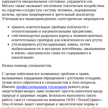
нарушается эмоциональное состояние, ухудшается сон.
Металл также оказывает негативное токсическое воздействие
на сердечно-сосудистую систему человека, эндокринные
железы, органы пищеварения и зрительный анализатор.
Учитывая все вышеприведенное, категорически запрещается:
хранить осветительные приборы поблизости с
отопительными и нагревательными предметами;
собственноручно разрушать корпуса люминесцентных
осветительных приборов для извлечения из них ртути;
утилизировать ртутьсодержащие лампы, путем
выбрасывания их в мусорные контейнеры, закапывания
в землю, сжигания или слива их содержимого в
канализацию.
Нужна помощь специалистов.
С целью избегания все возможных проблем и травм,
вызываемых нерадивым обращением с ртутными отходами,
лучше всего обратиться к специалистам в этих вопросах.
Именно
профессиональная утилизация
разного рода
энергосберегающих ламп позволит пресечь нанесения вреда
природе и здоровью людям. Безопасно выполнить такую
работу смогут специалисты компании ООО «ТехноСервис».
Она отлично знают санитарные и экологические нормы и