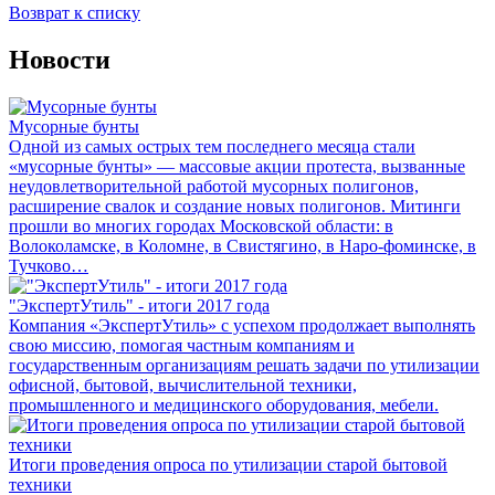
Возврат к списку
Новости
Мусорные бунты
Одной из самых острых тем последнего месяца стали
«мусорные бунты» — массовые акции протеста, вызванные
неудовлетворительной работой мусорных полигонов,
расширение свалок и создание новых полигонов. Митинги
прошли во многих городах Московской области: в
Волоколамске, в Коломне, в Свистягино, в Наро-фоминске, в
Тучково…
"ЭкспертУтиль" - итоги 2017 года
Компания «ЭкспертУтиль» с успехом продолжает выполнять
свою миссию, помогая частным компаниям и
государственным организациям решать задачи по утилизации
офисной, бытовой, вычислительной техники,
промышленного и медицинского оборудования, мебели.
Итоги проведения опроса по утилизации старой бытовой
техники